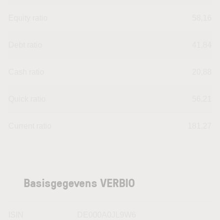
Equity ratio
58,16
Debt ratio
41,84
Cash ratio
20,88
Quick ratio
56,21
Current ratio
181,27
Basisgegevens VERBIO
ISIN
DE000A0JL9W6