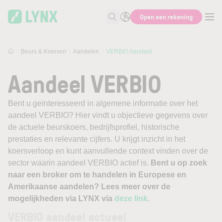
Skip to main content
Open een rekening
Zoek naar informatie
Beurs & Koersen
Aandelen
VERBIO Aandeel
Aandeel VERBIO
Bent u geïnteresseerd in algemene informatie over het
aandeel VERBIO? Hier vindt u objectieve gegevens over
de actuele beurskoers, bedrijfsprofiel, historische
prestaties en relevante cijfers. U krijgt inzicht in het
koersverloop en kunt aanvullende context vinden over de
sector waarin aandeel VERBIO actief is.
Bent u op zoek
naar een broker om te handelen in Europese en
Amerikaanse aandelen? Lees meer over de
mogelijkheden via LYNX via
deze link
.
VERBIO aandeel actueel