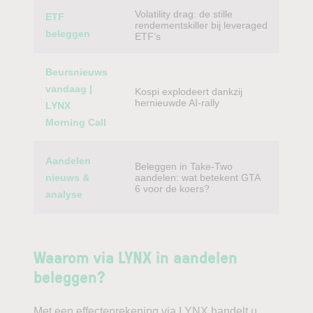
Volatility drag: de stille
ETF
rendementskiller bij leveraged
beleggen
ETF’s
Beursnieuws
vandaag |
Kospi explodeert dankzij
hernieuwde AI-rally
LYNX
Morning Call
Aandelen
Beleggen in Take-Two
nieuws &
aandelen: wat betekent GTA
6 voor de koers?
analyse
Waarom via LYNX in aandelen
beleggen?
Met een effectenrekening via LYNX handelt u