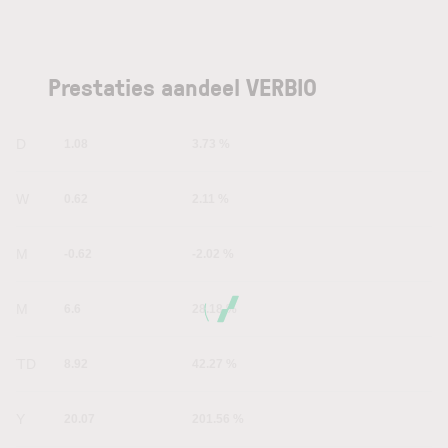
Prestaties aandeel VERBIO
1D
1.08
3.73 %
1W
0.62
2.11 %
1M
-0.62
-2.02 %
6M
6.6
28.18 %
YTD
8.92
42.27 %
1Y
20.07
201.56 %