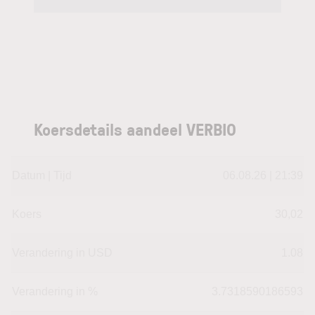
Koersdetails aandeel VERBIO
Datum | Tijd
06.08.26 | 21:39
Koers
30,02
Verandering in USD
1.08
Verandering in %
3.7318590186593