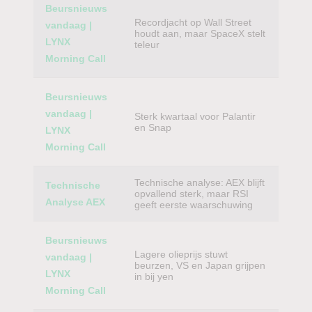
Beursnieuws
Recordjacht op Wall Street
vandaag |
houdt aan, maar SpaceX stelt
LYNX
teleur
Morning Call
Beursnieuws
vandaag |
Sterk kwartaal voor Palantir
en Snap
LYNX
Morning Call
Technische analyse: AEX blijft
Technische
opvallend sterk, maar RSI
Analyse AEX
geeft eerste waarschuwing
Beursnieuws
Lagere olieprijs stuwt
vandaag |
beurzen, VS en Japan grijpen
LYNX
in bij yen
Morning Call