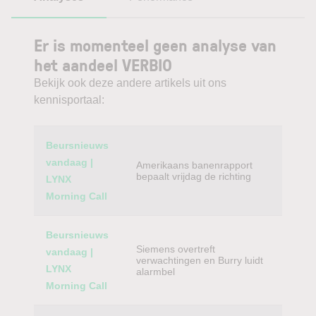
Er is momenteel geen analyse van
het aandeel VERBIO
Bekijk ook deze andere artikels uit ons
kennisportaal:
Category
Titel
Beursnieuws
vandaag |
Amerikaans banenrapport
bepaalt vrijdag de richting
LYNX
Morning Call
Beursnieuws
Siemens overtreft
vandaag |
verwachtingen en Burry luidt
LYNX
alarmbel
Morning Call