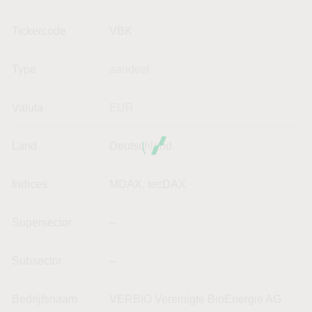
Tickercode
VBK
Type
aandeel
Valuta
EUR
Land
Deutschland
Indices
MDAX, tecDAX
Supersector
--
Subsector
--
Bedrijfsnaam
VERBIO Vereinigte BioEnergie AG