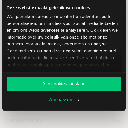
Deze website maakt gebruik van cookies
Hoogste koers 52 weken
46,98
We gebruiken cookies om content en advertenties te
personaliseren, om functies voor social media te bieden
Marktkapitalisatie (mld.)
1,85
en om ons websiteverkeer te analyseren. Ook delen we
informatie over uw gebruik van onze site met onze
partners voor social media, adverteren en analyse.
Deze partners kunnen deze gegevens combineren met
andere informatie die u aan ze heeft verstrekt of die ze
VERBIO: fundamentele cijfers in
hebben verzameld op basis van uw gebruik van hun
EUR
services. U gaat akkoord met onze cookies als u onze
website blijft gebruiken.
Alle cookies toestaan
Dividendrendement
--
Aanpassen
Omzet ratio
-8,60
Omzet per aandeel
25,21