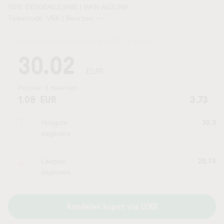
ISIN: DE000A0JL9W6 | WKN A0JL9W
Tickercode: VBK | Beurzen:
—
Laatste koersupdate:
06.08.2026 21:39
uur
30.02
EUR
Periode:
6 maanden
1.08
EUR
3.73
Hoogste
30.3
dagkoers
Laagste
28.74
dagkoers
Aandelen kopen via LYNX