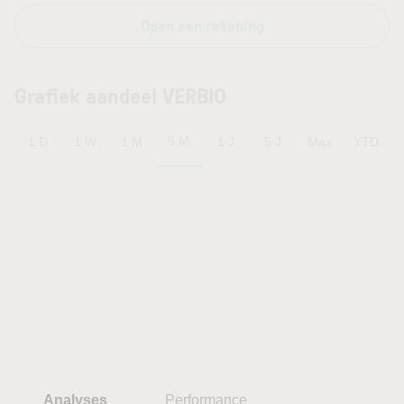
Open een rekening
Grafiek aandeel VERBIO
6 M
1 D
1 W
1 M
1 J
5 J
Max
YTD
Analyses
Performance