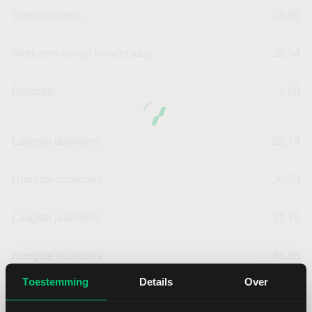
Openingkoers
28,88
Slotkoers vorige handelsdag
28,94
Beurzen
1,00
Laagste dagkoers
28,74
Hoogste dagkoers
30,30
Laagste jaarkoers
21,16
Hoogste jaarkoers
46,98
Toestemming
Details
Over
Laagste koers 52 weken
9,39