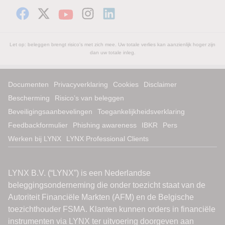
Let op: beleggen brengt risico's met zich mee. Uw totale verlies kan aanzienlijk hoger zijn
dan uw totale inleg.
Documenten
Privacyverklaring
Cookies
Disclaimer
Bescherming
Risico’s van beleggen
Beveiligingsaanbevelingen
Toegankelijkheidsverklaring
Feedbackformulier
Phishing awareness
IBKR
Pers
Werken bij LYNX
LYNX Professional Clients