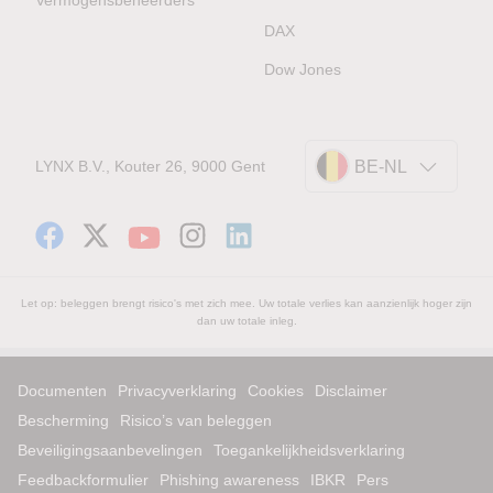
DAX
Dow Jones
LYNX B.V., Kouter 26, 9000 Gent
BE-NL
Let op: beleggen brengt risico's met zich mee. Uw totale verlies kan aanzienlijk hoger zijn
dan uw totale inleg.
Documenten
Privacyverklaring
Cookies
Disclaimer
Bescherming
Risico’s van beleggen
Beveiligingsaanbevelingen
Toegankelijkheidsverklaring
Feedbackformulier
Phishing awareness
IBKR
Pers