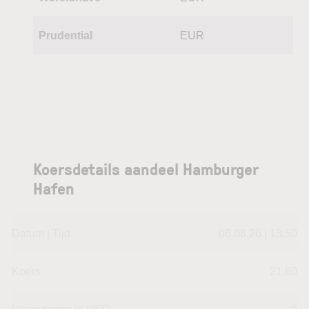
Prudential
EUR
Koersdetails aandeel Hamburger
Hafen
Datum | Tijd
06.08.26 | 13:50
Koers
21,60