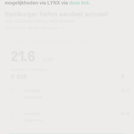
mogelijkheden via LYNX via
deze link
.
Hamburger Hafen aandeel actueel
ISIN: DE000A0S8488 | WKN A0S848
Tickercode: HHFA | Beurzen:
—
Laatste koersupdate:
06.08.2026 13:50
uur
21.6
EUR
Periode:
6 maanden
0
EUR
0
Hoogste
21.7
dagkoers
Laagste
21.6
dagkoers