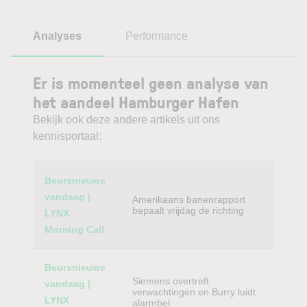
Analyses
Performance
Er is momenteel geen analyse van
het aandeel Hamburger Hafen
Bekijk ook deze andere artikels uit ons
kennisportaal:
Category
Titel
Beursnieuws
vandaag |
Amerikaans banenrapport
bepaalt vrijdag de richting
LYNX
Morning Call
Beursnieuws
Siemens overtreft
vandaag |
verwachtingen en Burry luidt
LYNX
alarmbel