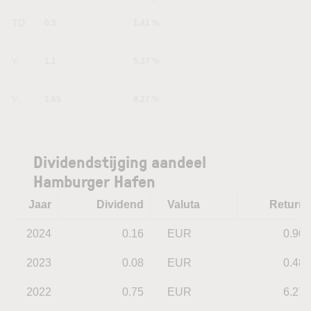
YTD
0.3
1.41 %
1Y
1.1
5.37 %
5Y
1.65
8.27 %
Dividendstijging aandeel
Hamburger Hafen
Jaar
Dividend
Valuta
Return
2024
0.16
EUR
0.90
2023
0.08
EUR
0.48
2022
0.75
EUR
6.27