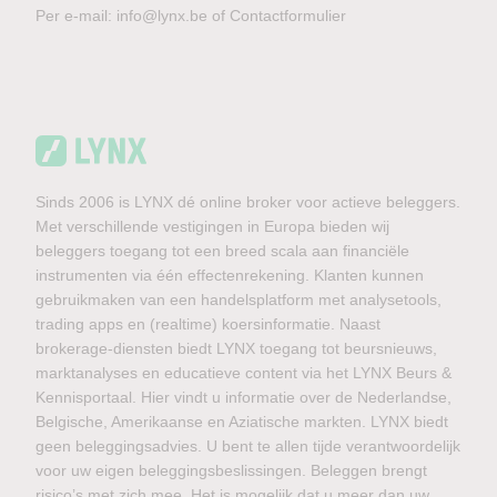
Per e-mail:
info@lynx.be
of
Contactformulier
Sinds 2006 is LYNX dé online broker voor actieve beleggers.
Met verschillende vestigingen in Europa bieden wij
beleggers toegang tot een breed scala aan financiële
instrumenten via één effectenrekening. Klanten kunnen
gebruikmaken van een handelsplatform met analysetools,
trading apps en (realtime) koersinformatie. Naast
brokerage-diensten biedt LYNX toegang tot beursnieuws,
marktanalyses en educatieve content via het LYNX Beurs &
Kennisportaal. Hier vindt u informatie over de Nederlandse,
Belgische, Amerikaanse en Aziatische markten. LYNX biedt
geen beleggingsadvies. U bent te allen tijde verantwoordelijk
voor uw eigen beleggingsbeslissingen. Beleggen brengt
risico’s met zich mee. Het is mogelijk dat u meer dan uw