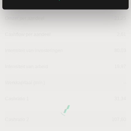
Omzet ratio
2,03
Omzet per aandeel
21,25
Cashflow per aandeel
2,61
Intensiteit van investeringen
80,03
Intensiteit van arbeid
19,97
Werkkapitaal (mln.)
--
Cashratio 1
31,34
Cashratio 2
107,60