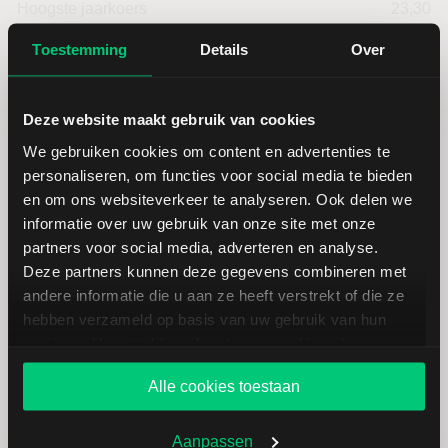
Hoogste jaarkoers
23,30
Toestemming
Details
Over
Laagste koers 52 weken
20,30
Hoogste koers 52 weken
23,30
Deze website maakt gebruik van cookies
We gebruiken cookies om content en advertenties te
Marktkapitalisatie (mld.)
1,57
personaliseren, om functies voor social media te bieden
en om ons websiteverkeer te analyseren. Ook delen we
informatie over uw gebruik van onze site met onze
partners voor social media, adverteren en analyse.
Deze partners kunnen deze gegevens combineren met
andere informatie die u aan ze heeft verstrekt of die ze
Hamburger Hafen: fundamentele
hebben verzameld op basis van uw gebruik van hun
cijfers in EUR
services. U gaat akkoord met onze cookies als u onze
website blijft gebruiken.
Alle cookies toestaan
Dividendrendement
--
Aanpassen