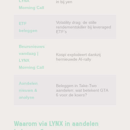
LYNX
in bij yen
Morning Call
Volatility drag: de stille
ETF
rendementskiller bij leveraged
beleggen
ETF’s
Beursnieuws
vandaag |
Kospi explodeert dankzij
hernieuwde AI-rally
LYNX
Morning Call
Aandelen
Beleggen in Take-Two
nieuws &
aandelen: wat betekent GTA
6 voor de koers?
analyse
Waarom via LYNX in aandelen