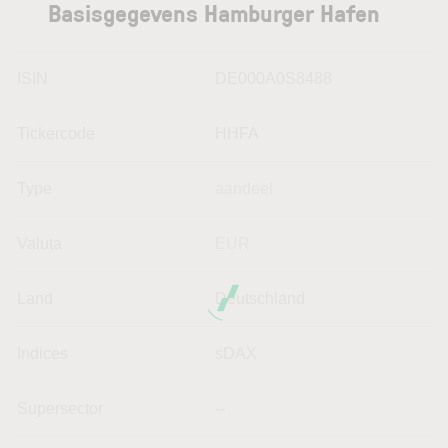
Basisgegevens Hamburger Hafen
ISIN
DE000A0S8488
Tickercode
HHFA
Type
aandeel
Valuta
EUR
Land
Deutschland
Indices
sDAX
Supersector
--