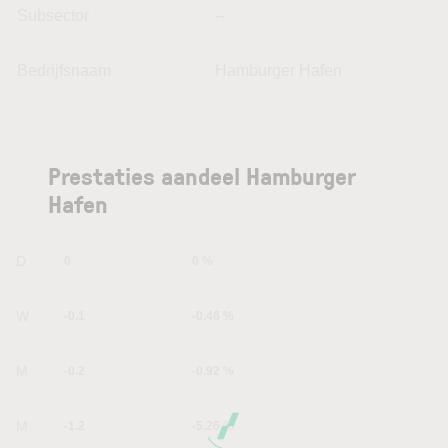
Subsector
--
Bedrijfsnaam
Hamburger Hafen
Prestaties aandeel Hamburger
Hafen
1D
0
0 %
1W
-0.1
-0.46 %
1M
-0.2
-0.92 %
6M
-1.2
-5.26 %