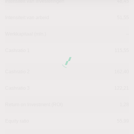
Intensiteit van investeringen
48,45
Intensiteit van arbeid
51,55
Werkkapitaal (mln.)
--
Cashratio 1
115,55
Cashratio 2
162,40
Cashratio 3
122,21
Return on Investment (ROI)
1,28
Equity ratio
55,99