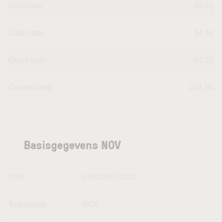
Debt ratio
44,01
Cash ratio
64,51
Quick ratio
64,51
Current ratio
241,90
Basisgegevens NOV
ISIN
US62955J1034
Tickercode
NOV