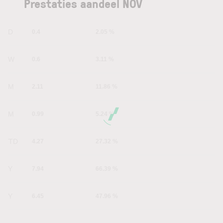
Prestaties aandeel NOV
1D
0.4
2.05 %
1W
0.6
3.11 %
1M
2.11
11.86 %
6M
0.99
5.24 %
YTD
4.27
27.32 %
1Y
7.94
66.39 %
5Y
6.45
47.96 %