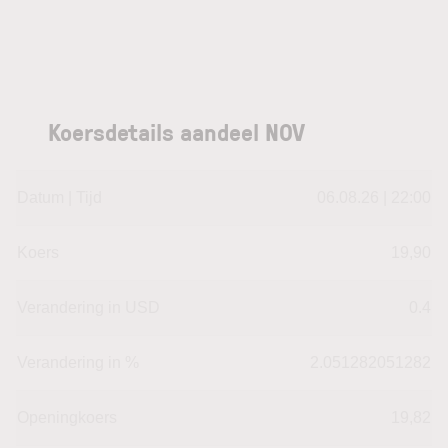
Koersdetails aandeel NOV
Datum | Tijd
06.08.26 | 22:00
Koers
19,90
Verandering in USD
0.4
Verandering in %
2.051282051282
Openingkoers
19,82