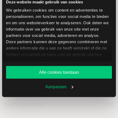
Deze website maakt gebruik van cookies
Marktkapitalisatie (mld.)
6,95
We gebruiken cookies om content en advertenties te
personaliseren, om functies voor social media te bieden
en om ons websiteverkeer te analyseren. Ook delen we
informatie over uw gebruik van onze site met onze
partners voor social media, adverteren en analyse.
NOV: fundamentele cijfers in USD
Deze partners kunnen deze gegevens combineren met
andere informatie die u aan ze heeft verstrekt of die ze
hebben verzameld op basis van uw gebruik van hun
services. U gaat akkoord met onze cookies als u onze
Dividendrendement
--
website blijft gebruiken.
Alle cookies toestaan
Omzet ratio
1,66
Aanpassen
Omzet per aandeel
23,51
Cashflow per aandeel
3,36