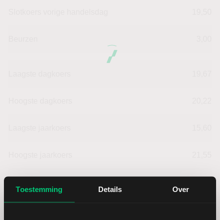
Slotkoers vorige handelsdag
19,50
Beurzen
3,00
Laagste dagkoers
19,67
Hoogste dagkoers
20,22
Laagste jaarkoers
15,60
Hoogste jaarkoers
21,55
Laagste koers 52 weken
11,78
Toestemming
Details
Over
Hoogste koers 52 weken
21,55