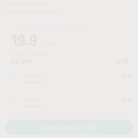
ISIN: US62955J1034
Tickercode: NOV | Beurzen:
—
Laatste koersupdate:
06.08.2026 22:00
uur
19.9
USD
Periode:
6 maanden
0.4
USD
2.05
Hoogste
20.22
dagkoers
Laagste
19.67
dagkoers
Aandelen kopen via LYNX