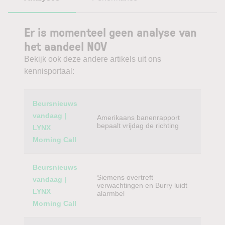
Er is momenteel geen analyse van
het aandeel NOV
Bekijk ook deze andere artikels uit ons
kennisportaal:
Category
Titel
Beursnieuws
vandaag |
Amerikaans banenrapport
bepaalt vrijdag de richting
LYNX
Morning Call
Beursnieuws
Siemens overtreft
vandaag |
verwachtingen en Burry luidt
LYNX
alarmbel
Morning Call