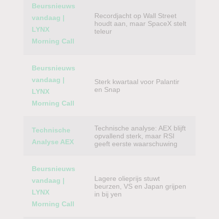
Beursnieuws
Recordjacht op Wall Street
vandaag |
houdt aan, maar SpaceX stelt
LYNX
teleur
Morning Call
Beursnieuws
vandaag |
Sterk kwartaal voor Palantir
en Snap
LYNX
Morning Call
Technische analyse: AEX blijft
Technische
opvallend sterk, maar RSI
Analyse AEX
geeft eerste waarschuwing
Beursnieuws
Lagere olieprijs stuwt
vandaag |
beurzen, VS en Japan grijpen
LYNX
in bij yen
Morning Call