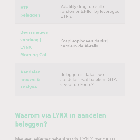
Volatility drag: de stille
ETF
rendementskiller bij leveraged
beleggen
ETF’s
Beursnieuws
vandaag |
Kospi explodeert dankzij
hernieuwde AI-rally
LYNX
Morning Call
Aandelen
Beleggen in Take-Two
nieuws &
aandelen: wat betekent GTA
6 voor de koers?
analyse
Waarom via LYNX in aandelen
beleggen?
Met een effectenrekening via LYNX handelt u