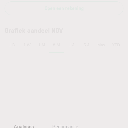
Open een rekening
Grafiek aandeel NOV
6 M
1 D
1 W
1 M
1 J
5 J
Max
YTD
Analyses
Performance