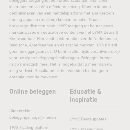
beleggers toegang tot een breed scala aan financiële
instrumenten via één effectenrekening. Klanten kunnen
gebruikmaken van een handelsplatform met analysetools,
trading apps en (realtime) koersinformatie. Naast
brokerage-diensten biedt LYNX toegang tot beursnieuws,
marktanalyses en educatieve content via het LYNX Beurs &
Kennisportaal. Hier vindt u informatie over de Nederlandse,
Belgische, Amerikaanse en Aziatische markten. LYNX biedt
geen beleggingsadvies. U bent te allen tijde verantwoordelijk
voor uw eigen beleggingsbeslissingen. Beleggen brengt
risico’s met zich mee. Het is mogelijk dat u meer dan uw
inleg verliest. Resultaten uit het verleden bieden geen
garantie voor de toekomst.
Online beleggen
Educatie &
inspiratie
Uitgebreide
beleggingsmogelijkheden
LYNX Beursupdates
TWS Trading platform
LYNX Masterclass