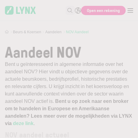
Skip to main content
Open een rekening
Zoek naar informatie
Beurs & Koersen
Aandelen
NOV Aandeel
Aandeel NOV
Bent u geïnteresseerd in algemene informatie over het
aandeel NOV? Hier vindt u objectieve gegevens over de
actuele beurskoers, bedrijfsprofiel, historische prestaties
en relevante cijfers. U krijgt inzicht in het koersverloop en
kunt aanvullende context vinden over de sector waarin
aandeel NOV actief is.
Bent u op zoek naar een broker
om te handelen in Europese en Amerikaanse
aandelen? Lees meer over de mogelijkheden via LYNX
via
deze link
.
NOV aandeel actueel