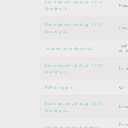
Beursnieuws vandaag | LYNX
Reco
Morning Call
Beursnieuws vandaag | LYNX
Ster
Morning Call
Techn
Technische Analyse AEX
eers
Beursnieuws vandaag | LYNX
Lager
Morning Call
ETF beleggen
Volat
Beursnieuws vandaag | LYNX
Kospi
Morning Call
Bele
Aandelen nieuws & analyse