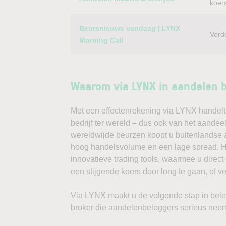
koer
Beursnieuws vandaag | LYNX
Verd
Morning Call
Waarom via LYNX in aandelen 
Met een effectenrekening via LYNX handelt 
bedrijf ter wereld – dus ook van het aandee
wereldwijde beurzen koopt u buitenlandse a
hoog handelsvolume en een lage spread. Ha
innovatieve trading tools, waarmee u direc
een stijgende koers door long te gaan, of v
Via LYNX maakt u de volgende stap in bele
broker die aandelenbeleggers serieus neem