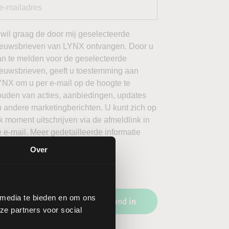
 wil graag de door mij geselecteerde
ieuwsbrieven van LYNX ontvangen. Door u
an te melden voor de geselecteerde
ieuwsbrieven, geeft u toestemming aan
YNX om u per e-mail op de hoogte te
ouden van acties, aanbiedingen, updates
 andere marketingberichten. U kunt zich op
k moment uitschrijven via de afmeldlink in
 e-mail. Meer gedetailleerde informatie
ver hoe LYNX omgaat met uw
Over
ersoonsgegevens vindt u in ons
ivacybeleid
.
 media te bieden en om ons
Schrijf u vrijblijvend in
ze partners voor social