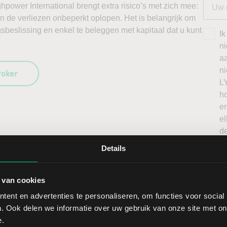
hpower International brengt extra risico’s met zich mee:
nen de verliezen onbeperkt oplopen. Het is belangrijk om
sbeslissing en enkel te beleggen met kapitaal dat u kunt
Ik
n
a
n
roker
L
h
en
el
de
o
Details
p
pr
 van cookies
ent en advertenties te personaliseren, om functies voor social
. Ook delen we informatie over uw gebruik van onze site met on
e.