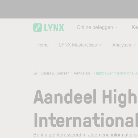
Skip to main content
Online beleggen
Ke
Home
LYNX Masterclass
Analyses
Beurs & Koersen
Aandelen
Highpower International 
Aandeel Hig
Internationa
Bent u geïnteresseerd in algemene informatie ov