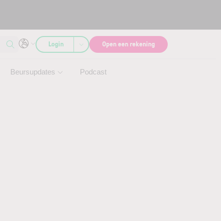
Login
Open een rekening
Beursupdates
Podcast