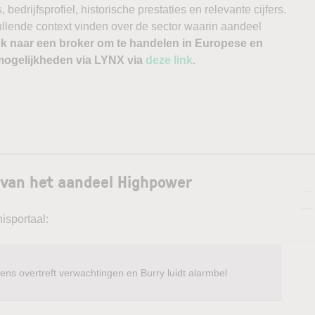
edrijfsprofiel, historische prestaties en relevante cijfers.
vullende context vinden over de sector waarin aandeel
k naar een broker om te handelen in Europese en
ogelijkheden via LYNX via
deze link
.
 van het aandeel Highpower
—
—
isportaal:
ens overtreft verwachtingen en Burry luidt alarmbel