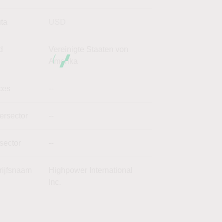
uta
USD
d
Vereinigte Staaten von
Amerika
ces
--
ersector
--
sector
--
rijfsnaam
Highpower International
Inc.