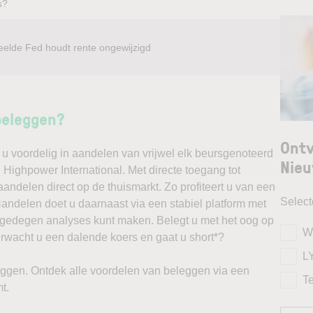
s?
eelde Fed houdt rente ongewijzigd
beleggen?
Ontv
u voordelig in aandelen van vrijwel elk beursgenoteerd
Nieu
l Highpower International. Met directe toegang tot
andelen direct op de thuismarkt. Zo profiteert u van een
Selec
ndelen doet u daarnaast via een stabiel platform met
t gedegen analyses kunt maken. Belegt u met het oog op
W
erwacht u een dalende koers en gaat u short*?
L
ggen. Ontdek alle voordelen van beleggen via een
T
t.