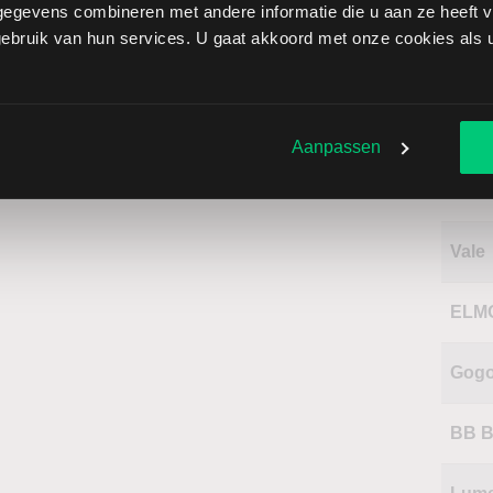
egevens combineren met andere informatie die u aan ze heeft ve
bruik van hun services. U gaat akkoord met onze cookies als u 
Sect
Inte
Aanpassen
Naa
Vale
ELM
Gog
BB B