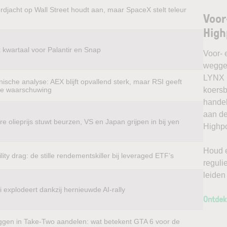
rdjacht op Wall Street houdt aan, maar SpaceX stelt teleur
Voor
High
k kwartaal voor Palantir en Snap
Voor- 
weggel
LYNX k
ische analyse: AEX blijft opvallend sterk, maar RSI geeft
te waarschuwing
koersb
handel
aan de
e olieprijs stuwt beurzen, VS en Japan grijpen in bij yen
Highpo
Houd e
ility drag: de stille rendementskiller bij leveraged ETF’s
reguli
leiden
 explodeert dankzij hernieuwde AI-rally
Ontdek
ggen in Take-Two aandelen: wat betekent GTA 6 voor de