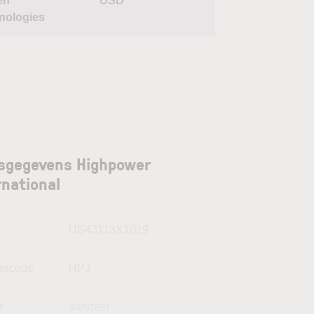
en
USD
nologies
sgegevens Highpower
rnational
N
US43113X1019
kercode
HPJ
e
aandeel