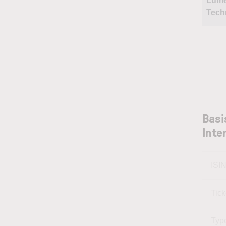
Lum
Tech
Basi
Inte
ISI
Tic
Typ