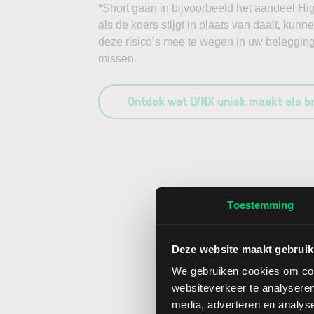
*Short gaan in bijvoorbeeld het aandeel Hig
als de koers stijgt in plaats van daalt, kun
deze risico’s mee te wegen in uw belegging
missen.
Ontdek wat LYNX uniek maakt als b
Toestemming
Deze website maakt gebruik
We gebruiken cookies om cont
websiteverkeer te analyseren
media, adverteren en analys