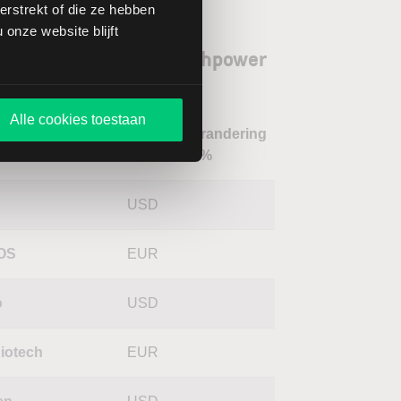
rstrekt of die ze hebben
onze website blijft
orgenoten aandeel Highpower
rnational
Alle cookies toestaan
Verandering
m
Koers
Valuta
in %
USD
OS
EUR
o
USD
iotech
EUR