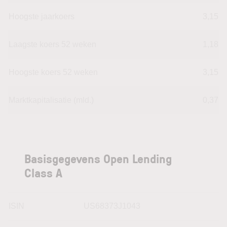
Hoogste jaarkoers
3,15
Laagste koers 52 weken
1,18
Hoogste koers 52 weken
3,15
Marktkapitalisatie (mld.)
0,37
Basisgegevens Open Lending
Class A
ISIN
US68373J1043