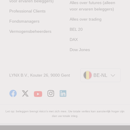
voor ervaren beleggers)
Alles over futures (alleen
voor ervaren beleggers)
Professional Clients
Alles over trading
Fondsmanagers
BEL 20
Vermogensbeheerders
DAX
Dow Jones
LYNX B.V., Kouter 26, 9000 Gent
BE-NL
Let op: beleggen brengt risico's met zich mee. Uw totale verlies kan aanzienlijk hoger zijn
dan uw totale inleg.