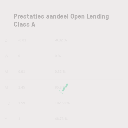
Prestaties aandeel Open Lending
Class A
1D
-0.01
-0.32 %
1W
0
0 %
1M
0.01
0.32 %
6M
1.45
85.8 %
YTD
1.59
102.58 %
1Y
1
46.73 %