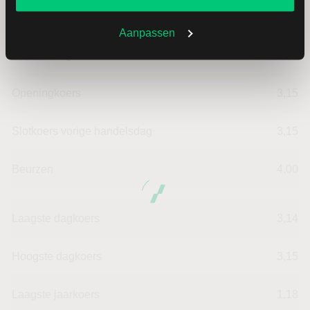
Verandering in USD
-0.0099999999999998
Aanpassen
Verandering in %
-0.31746031746031
Openingkoers
3,15
Slotkoers vorige handelsdag
3,15
Beurzen
4,00
Laagste dagkoers
3,14
Hoogste dagkoers
3,15
Laagste jaarkoers
1,18