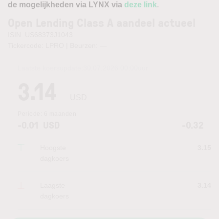
de mogelijkheden via LYNX via
deze link
.
Open Lending Class A aandeel actueel
ISIN: US68373J1043
Tickercode: LPRO | Beurzen:
—
Laatste koersupdate:
30.07.2026 00:00
uur
3.14
USD
Periode:
6 maanden
-0.01
USD
-0.32
Hoogste
3.15
dagkoers
Laagste
3.14
dagkoers