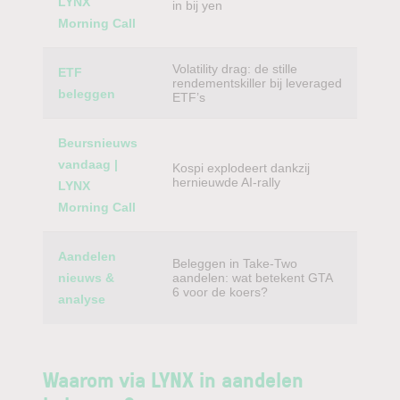
LYNX
in bij yen
Morning Call
Volatility drag: de stille
ETF
rendementskiller bij leveraged
beleggen
ETF’s
Beursnieuws
vandaag |
Kospi explodeert dankzij
hernieuwde AI-rally
LYNX
Morning Call
Aandelen
Beleggen in Take-Two
nieuws &
aandelen: wat betekent GTA
6 voor de koers?
analyse
Waarom via LYNX in aandelen