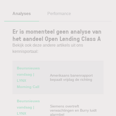
Analyses
Performance
Er is momenteel geen analyse van
het aandeel Open Lending Class A
Bekijk ook deze andere artikels uit ons
kennisportaal:
Category
Titel
Beursnieuws
vandaag |
Amerikaans banenrapport
bepaalt vrijdag de richting
LYNX
Morning Call
Beursnieuws
Siemens overtreft
vandaag |
verwachtingen en Burry luidt
LYNX
alarmbel