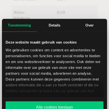
Rhön-
EUR
Klinikum
Toestemming
Details
Over
Deze website maakt gebruik van cookies
We gebruiken cookies om content en advertenties te
personaliseren, om functies voor social media te bieden
en om ons websiteverkeer te analyseren. Ook delen we
Koersdetails aandeel Open Lending
informatie over uw gebruik van onze site met onze
Class A
partners voor social media, adverteren en analyse.
Deze partners kunnen deze gegevens combineren met
andere informatie die u aan ze heeft verstrekt of die ze
Datum | Tijd
30.07.26 | 00:00
hebben verzameld op basis van uw gebruik van hun
services. U gaat akkoord met onze cookies als u onze
Koers
3,14
website blijft gebruiken.
Alle cookies toestaan