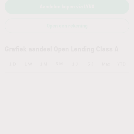
Aandelen kopen via LYNX
Open een rekening
Grafiek aandeel Open Lending Class A
6 M
1 D
1 W
1 M
1 J
5 J
Max
YTD