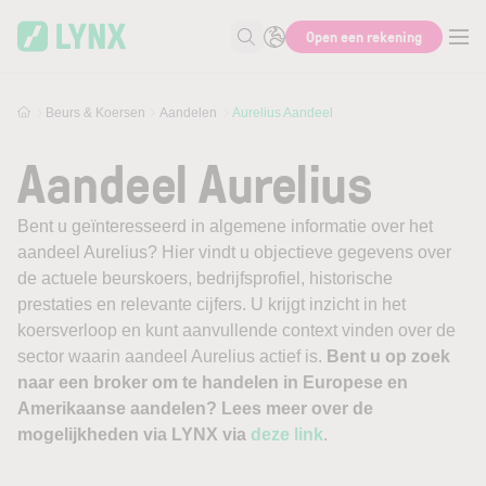
Skip to main content
Open een rekening
Zoek naar informatie
Beurs & Koersen
Aandelen
Aurelius Aandeel
Aandeel Aurelius
Bent u geïnteresseerd in algemene informatie over het
aandeel Aurelius? Hier vindt u objectieve gegevens over
de actuele beurskoers, bedrijfsprofiel, historische
prestaties en relevante cijfers. U krijgt inzicht in het
koersverloop en kunt aanvullende context vinden over de
sector waarin aandeel Aurelius actief is.
Bent u op zoek
naar een broker om te handelen in Europese en
Amerikaanse aandelen? Lees meer over de
mogelijkheden via LYNX via
deze link
.