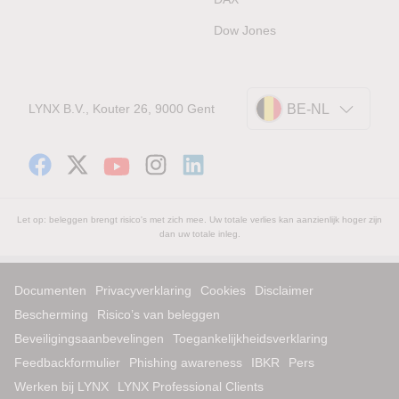
Dow Jones
LYNX B.V., Kouter 26, 9000 Gent
BE-NL
Let op: beleggen brengt risico's met zich mee. Uw totale verlies kan aanzienlijk hoger zijn
dan uw totale inleg.
Documenten
Privacyverklaring
Cookies
Disclaimer
Bescherming
Risico’s van beleggen
Beveiligingsaanbevelingen
Toegankelijkheidsverklaring
Feedbackformulier
Phishing awareness
IBKR
Pers
Werken bij LYNX
LYNX Professional Clients