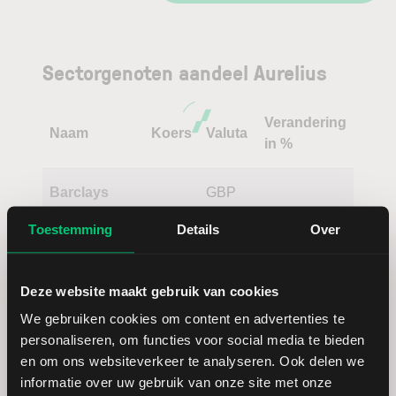
Sectorgenoten aandeel Aurelius
Verandering
Naam
Koers
Valuta
in %
Barclays
GBP
(gehan
Toestemming
Details
Over
Singulus
EUR
Deze website maakt gebruik van cookies
Eckert &
EUR
We gebruiken cookies om content en advertenties te
Ziegler
personaliseren, om functies voor social media te bieden
en om ons websiteverkeer te analyseren. Ook delen we
Trip.com
USD
informatie over uw gebruik van onze site met onze