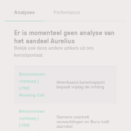
Analyses
Performance
Er is momenteel geen analyse van
het aandeel Aurelius
Bekijk ook deze andere artikels uit ons
kennisportaal:
Category
Titel
Beursnieuws
vandaag |
Amerikaans banenrapport
bepaalt vrijdag de richting
LYNX
Morning Call
Beursnieuws
Siemens overtreft
vandaag |
verwachtingen en Burry luidt
LYNX
alarmbel