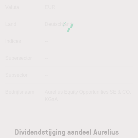
Valuta
EUR
Land
Deutschland
Indices
--
Supersector
--
Subsector
--
Bedrijfsnaam
Aurelius Equity Opportunities SE & CO.
KGaA
Dividendstijging aandeel Aurelius