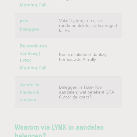
Morning Call
Volatility drag: de stille
ETF
rendementskiller bij leveraged
beleggen
ETF’s
Beursnieuws
vandaag |
Kospi explodeert dankzij
hernieuwde AI-rally
LYNX
Morning Call
Aandelen
Beleggen in Take-Two
nieuws &
aandelen: wat betekent GTA
6 voor de koers?
analyse
Waarom via LYNX in aandelen
beleggen?