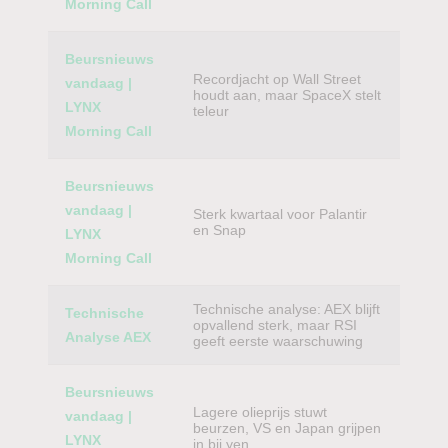
Morning Call
Beursnieuws
Recordjacht op Wall Street
vandaag |
houdt aan, maar SpaceX stelt
LYNX
teleur
Morning Call
Beursnieuws
vandaag |
Sterk kwartaal voor Palantir
en Snap
LYNX
Morning Call
Technische analyse: AEX blijft
Technische
opvallend sterk, maar RSI
Analyse AEX
geeft eerste waarschuwing
Beursnieuws
Lagere olieprijs stuwt
vandaag |
beurzen, VS en Japan grijpen
LYNX
in bij yen