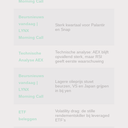
Morning Call
Beursnieuws
vandaag |
Sterk kwartaal voor Palantir
en Snap
LYNX
Morning Call
Technische analyse: AEX blijft
Technische
opvallend sterk, maar RSI
Analyse AEX
geeft eerste waarschuwing
Beursnieuws
Lagere olieprijs stuwt
vandaag |
beurzen, VS en Japan grijpen
LYNX
in bij yen
Morning Call
Volatility drag: de stille
ETF
rendementskiller bij leveraged
beleggen
ETF’s