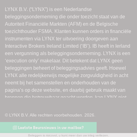
© LYNX B.V. Alle rechten voorbehouden. 2026.
Laatste Beursnieuws in uw mailbox?
Beleggen is risicovol, u kunt meer dan uw inleg verliezen.