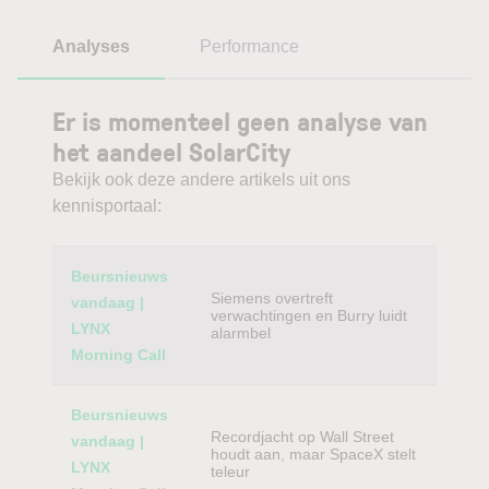
Analyses
Performance
Er is momenteel geen analyse van
het aandeel SolarCity
Bekijk ook deze andere artikels uit ons
kennisportaal:
Category
Titel
Beursnieuws
Siemens overtreft
vandaag |
verwachtingen en Burry luidt
LYNX
alarmbel
Morning Call
Beursnieuws
Recordjacht op Wall Street
vandaag |
houdt aan, maar SpaceX stelt
LYNX
teleur