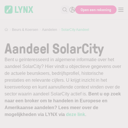
Skip to main content
Open een rekening
Zoek naar informatie
Beurs & Koersen
Aandelen
SolarCity Aandeel
Aandeel SolarCity
Bent u geïnteresseerd in algemene informatie over het
aandeel SolarCity? Hier vindt u objectieve gegevens over
de actuele beurskoers, bedrijfsprofiel, historische
prestaties en relevante cijfers. U krijgt inzicht in het
koersverloop en kunt aanvullende context vinden over de
sector waarin aandeel SolarCity actief is.
Bent u op zoek
naar een broker om te handelen in Europese en
Amerikaanse aandelen? Lees meer over de
mogelijkheden via LYNX via
deze link
.