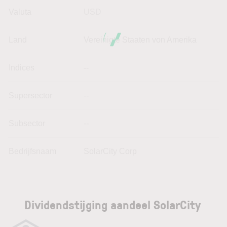
Valuta
USD
Land
Vereinigte Staaten von Amerika
Indices
--
Supersector
--
Subsector
--
Bedrijfsnaam
SolarCity Corp
Dividendstijging aandeel SolarCity