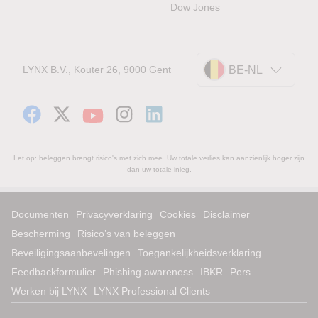
Dow Jones
LYNX B.V., Kouter 26, 9000 Gent
BE-NL
Let op: beleggen brengt risico's met zich mee. Uw totale verlies kan aanzienlijk hoger zijn
dan uw totale inleg.
Documenten
Privacyverklaring
Cookies
Disclaimer
Bescherming
Risico’s van beleggen
Beveiligingsaanbevelingen
Toegankelijkheidsverklaring
Feedbackformulier
Phishing awareness
IBKR
Pers
Werken bij LYNX
LYNX Professional Clients