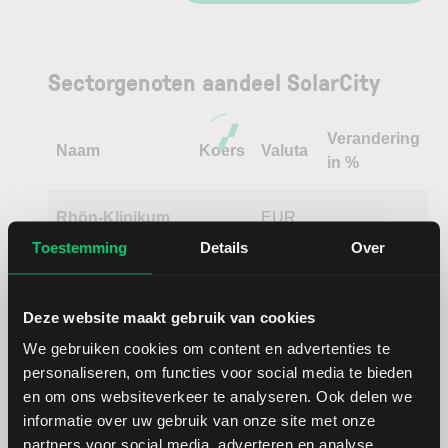
Sectorgenoten aandeel SolarCity
Verandering
Naam
Koers
Valuta
in %
Rhön-Klinikum
EUR
Toestemming
Details
Over
Barclays
GBP
(gehan
Deze website maakt gebruik van cookies
We gebruiken cookies om content en advertenties te
Teva
USD
personaliseren, om functies voor social media te bieden
Pharmaceuticals
en om ons websiteverkeer te analyseren. Ook delen we
informatie over uw gebruik van onze site met onze
Draegerwerk
EUR
partners voor social media, adverteren en analyse.